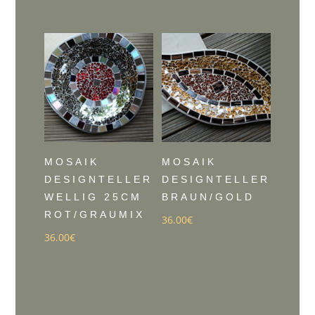
Preis
Preis
Preis
Preis
war:
ist:
war:
ist:
24.00€
18.00€.
24.00€
19.20€.
MOSAIK
MOSAIK
DESIGNTELLER
DESIGNTELLER
WELLIG 25CM
BRAUN/GOLD
ROT/GRAUMIX
36.00
€
36.00
€