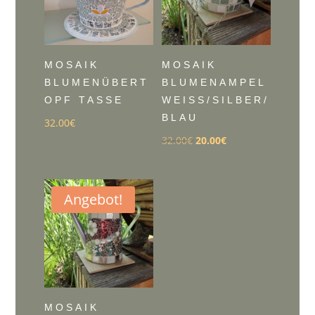
MOSAIK
MOSAIK
BLUMENÜBERT
BLUMENAMPEL
OPF TASSE
WEISS/SILBER/B
LAU
32.00
€
Ursprünglicher
Aktueller
32.00
€
20.00
€
Preis
Preis
war:
ist:
32.00€
20.00€.
Angebot!
MOSAIK