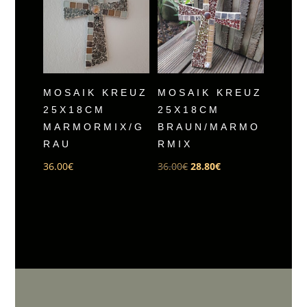
MOSAIK KREUZ
MOSAIK KREUZ
25X18CM
25X18CM
MARMORMIX/G
BRAUN/MARMO
RAU
RMIX
Ursprünglicher
Aktueller
36.00
€
36.00
€
28.80
€
Preis
Preis
war:
ist:
36.00€
28.80€.