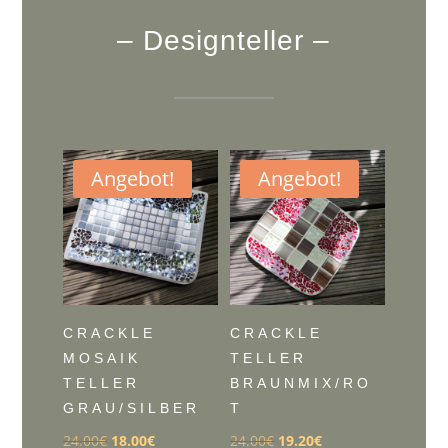
– Designteller –
Angebot!
Angebot!
CRACKLE
CRACKLE
MOSAIK
TELLER
TELLER
BRAUNMIX/RO
GRAU/SILBER
T
Ursprünglicher
Aktueller
Ursprünglicher
Aktueller
24.00
€
18.00
€
24.00
€
19.20
€