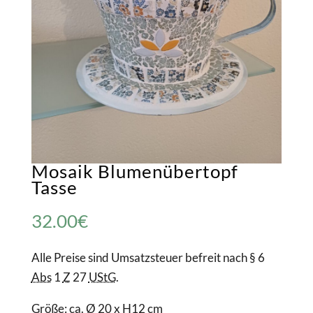
Mosaik Blumenübertopf
Tasse
32.00
€
Alle Preise sind Umsatzsteuer befreit nach § 6
Abs
1
Z
27
UStG
.
Größe: ca. Ø 20 x H12 cm