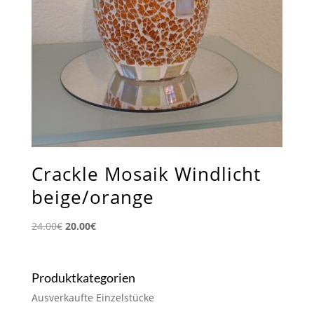
Crackle Mosaik Windlicht
beige/orange
Ursprünglicher
Aktueller
24.00
€
20.00
€
Preis
Preis
war:
ist:
24.00€
20.00€.
Produktkategorien
Ausverkaufte Einzelstücke