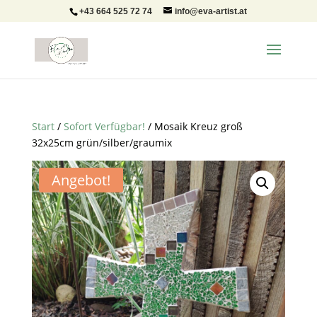
+43 664 525 72 74
info@eva-artist.at
Start
/
Sofort Verfügbar!
/ Mosaik Kreuz groß
32x25cm grün/silber/graumix
Angebot!