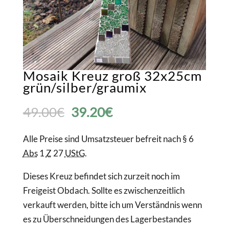
Mosaik Kreuz groß 32x25cm
grün/silber/graumix
Ursprünglicher
Aktueller
49.00
€
39.20
€
Preis
Preis
Alle Preise sind Umsatzsteuer befreit nach § 6
Abs
1
Z
27
UStG
.
war:
ist:
Dieses Kreuz befindet sich zurzeit noch im
49.00€
39.20€.
Freigeist Obdach. Sollte es zwischenzeitlich
verkauft werden, bitte ich um Verständnis wenn
es zu Überschneidungen des Lagerbestandes