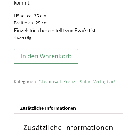
kommt.
Höhe: ca. 35 cm
Breite: ca. 25 cm
Einzelstück hergestellt von EvaArtist
1 vorrätig
Mosaik
In den Warenkorb
Kreuz
groß
32x25cm
grün/silber/graumix
Kategorien:
Glasmosaik-Kreuze
,
Sofort Verfügbar!
Menge
Zusätzliche Informationen
Zusätzliche Informationen