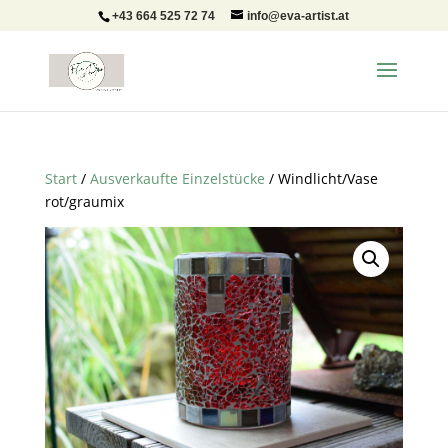
+43 664 525 72 74
info@eva-artist.at
Start
/
Ausverkaufte Einzelstücke
/ Windlicht/Vase
rot/graumix