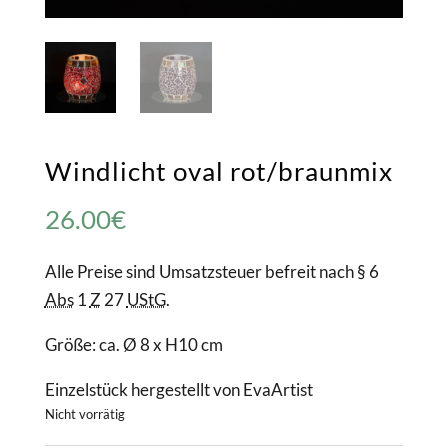
Windlicht oval rot/braunmix
26.00
€
Alle Preise sind Umsatzsteuer befreit nach § 6
Abs
1
Z
27
UStG
.
Größe: ca. Ø 8 x H10 cm
Einzelstück hergestellt von EvaArtist
Nicht vorrätig