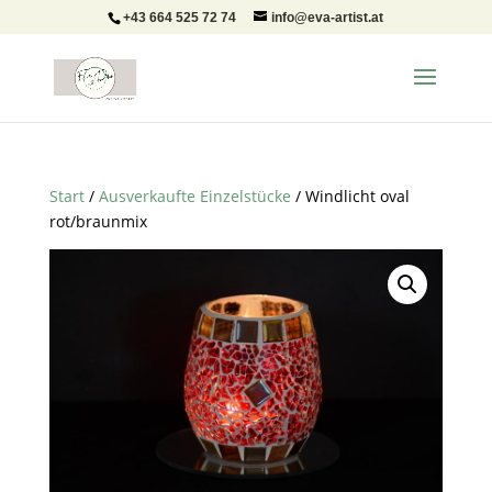
+43 664 525 72 74
info@eva-artist.at
Start
/
Ausverkaufte Einzelstücke
/ Windlicht oval
rot/braunmix