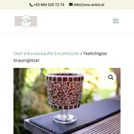
+43 664 525 72 74
info@eva-artist.at
Start
/
Ausverkaufte Einzelstücke
/ Teelichtglas
braun/glitzer