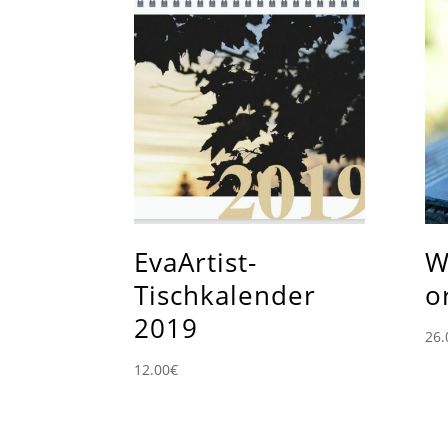
EvaArtist-
W
Tischkalender
o
2019
26.
12.00
€