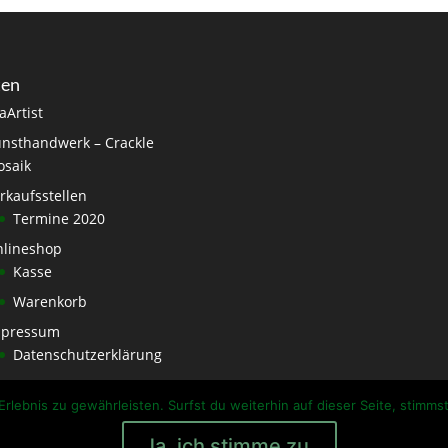
ten
aArtist
nsthandwerk – Crackle
saik
rkaufsstellen
Termine 2020
lineshop
Kasse
Warenkorb
mpressum
Datenschutzerklärung
rlebnis zu gewährleisten. Surfst du weiterhin auf dieser Seite, stimms
Ja, ich stimme zu.