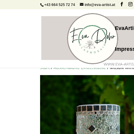
+43 664 525 72 74
info@eva-artist.at
EvaArti
Impre
Start
/
Ausverkaufte Einzelstücke
/ Mosaik Wind