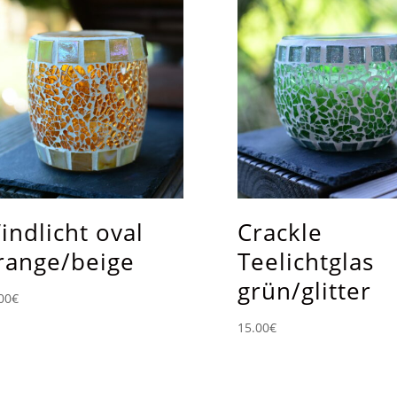
indlicht oval
Crackle
range/beige
Teelichtglas
grün/glitter
00
€
15.00
€