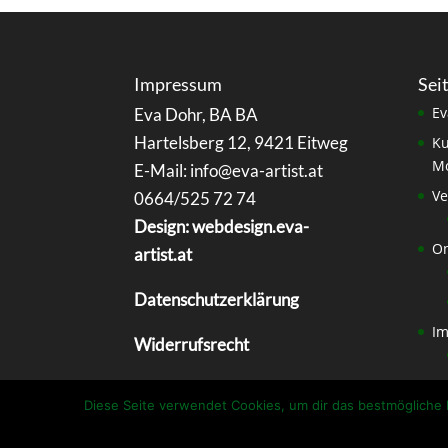
Impressum
Sei
Ev
Eva Dohr, BA BA
Hartelsberg 12, 9421 Eitweg
Ku
Mo
E-Mail: info@eva-artist.at
Ve
0664/525 72 74
Design: webdesign.eva-
On
artist.at
Datenschutzerklärung
I
Widerrufsrecht
Diese Seite verwendet Cookies, um dir das bestmögliche E