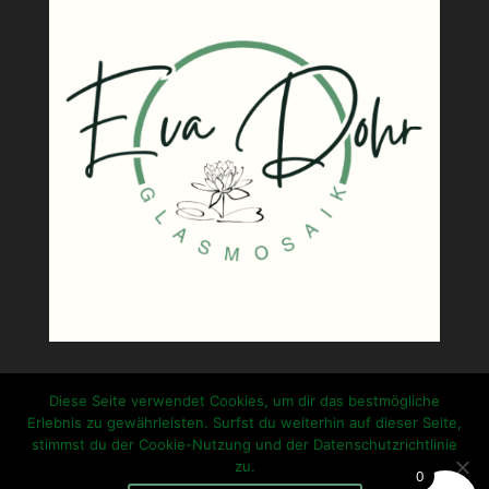
Diese Seite verwendet Cookies, um dir das bestmögliche
Erlebnis zu gewährleisten. Surfst du weiterhin auf dieser Seite,
stimmst du der Cookie-Nutzung und der Datenschutzrichtlinie
zu.
0