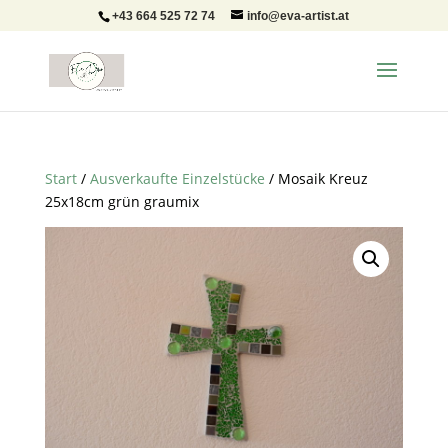
+43 664 525 72 74
info@eva-artist.at
Start
/
Ausverkaufte Einzelstücke
/ Mosaik Kreuz
25x18cm grün graumix