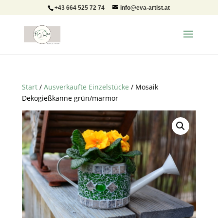
+43 664 525 72 74
info@eva-artist.at
Start
/
Ausverkaufte Einzelstücke
/ Mosaik
Dekogießkanne grün/marmor