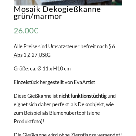
Mosaik Dekogießkanne
grün/marmor
26.00
€
Alle Preise sind Umsatzsteuer befreit nach § 6
Abs
1
Z
27
UStG
.
Größe: ca. Ø 11 x H10 cm
Einzelstück hergestellt von EvaArtist
Diese Gießkanne ist
nicht funktionstüchtig
und
eignet sich daher perfekt als Dekoobjekt, wie
zum Beispiel als Blumenübertopf (siehe
Produktfoto)!
Die Gießkanne wird ohne Zierpflanze versendet!