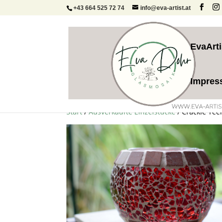
+43 664 525 72 74
info@eva-artist.at
EvaArti
Impre
Start
/
Ausverkaufte Einzelstücke
/ Crackle Tee