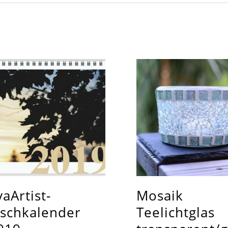
vaArtist-
Mosaik
ischkalender
Teelichtglas