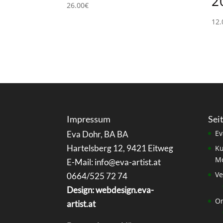
2
26.00
€
12.
Impressum
Sei
Ev
Eva Dohr, BA BA
Hartelsberg 12, 9421 Eitweg
Ku
Mo
E-Mail: info@eva-artist.at
Ve
0664/525 72 74
Design: webdesign.eva-
On
artist.at