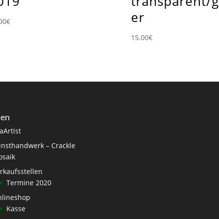
019
transparent/g
er
00
€
15.00
€
ten
aArtist
nsthandwerk – Crackle
saik
rkaufsstellen
Termine 2020
lineshop
Kasse