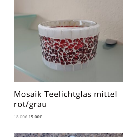
Mosaik Teelichtglas mittel
rot/grau
Ursprünglicher
Aktueller
18.00
€
15.00
€
Preis
Preis
war:
ist: