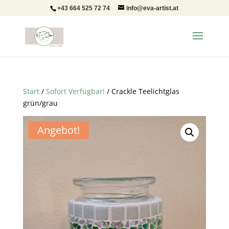
+43 664 525 72 74
info@eva-artist.at
Start
/
Sofort Verfügbar!
/ Crackle Teelichtglas
grün/grau
Angebot!