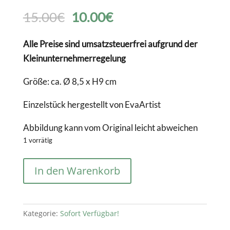
Ursprünglicher
Aktueller
15.00
€
10.00
€
Preis
Preis
Alle Preise sind umsatzsteuerfrei aufgrund der
Kleinunternehmerregelung
war:
ist:
Größe: ca. Ø 8,5 x H9 cm
15.00€
10.00€.
Einzelstück hergestellt von EvaArtist
Abbildung kann vom Original leicht abweichen
1 vorrätig
Crackle
In den Warenkorb
Teelichtglas
grün/grau
Menge
Kategorie:
Sofort Verfügbar!