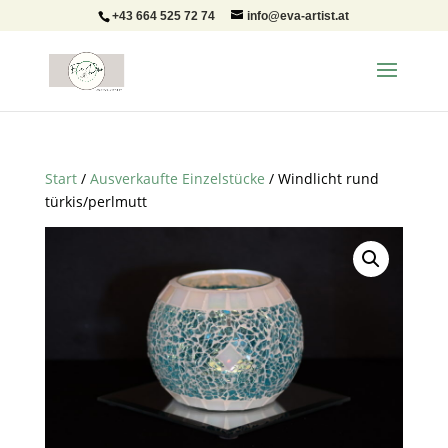
+43 664 525 72 74
info@eva-artist.at
Start
/
Ausverkaufte Einzelstücke
/ Windlicht rund
türkis/perlmutt