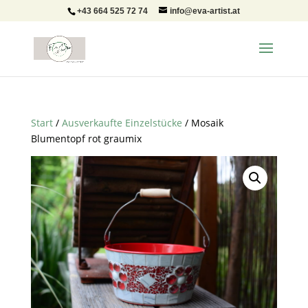
+43 664 525 72 74
info@eva-artist.at
Start
/
Ausverkaufte Einzelstücke
/ Mosaik
Blumentopf rot graumix